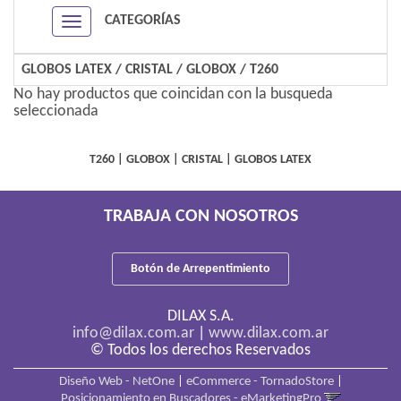
CATEGORÍAS
Navigation ein-/ausblenden
GLOBOS LATEX
/
CRISTAL
/
GLOBOX
/
T260
No hay productos que coincidan con la busqueda
seleccionada
T260
|
GLOBOX
|
CRISTAL
|
GLOBOS LATEX
TRABAJA CON NOSOTROS
Botón de Arrepentimiento
DILAX S.A.
info@dilax.com.ar
|
www.dilax.com.ar
© Todos los derechos Reservados
Diseño Web - NetOne
|
eCommerce - TornadoStore
|
Posicionamiento en Buscadores - eMarketingPro