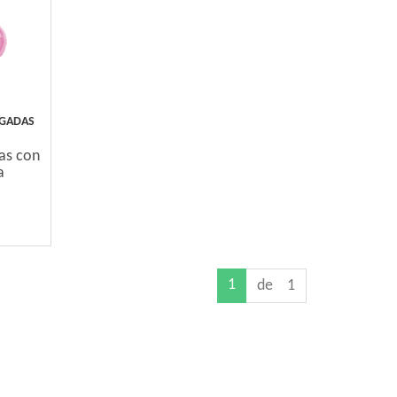
LGADAS
das con
a
1
de 1