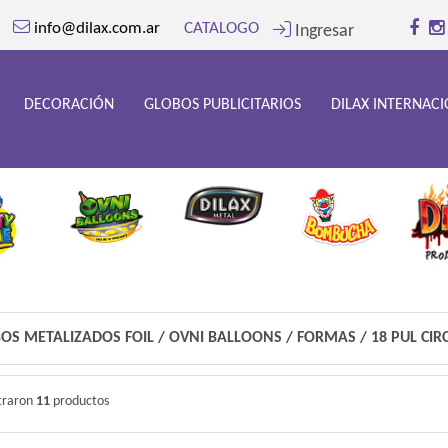
info@dilax.com.ar
CATALOGO
Ingresar
DECORACIÓN
GLOBOS PUBLICITARIOS
DILAX INTERNAC
OS METALIZADOS FOIL
/
OVNI BALLOONS
/
FORMAS
/
18 PUL CI
traron
11
productos