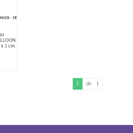
COS - 18
as
ALLOON
8 x 1 cm
1
de 1