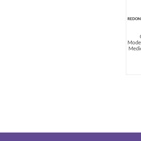
REDOND
Mode
Medid